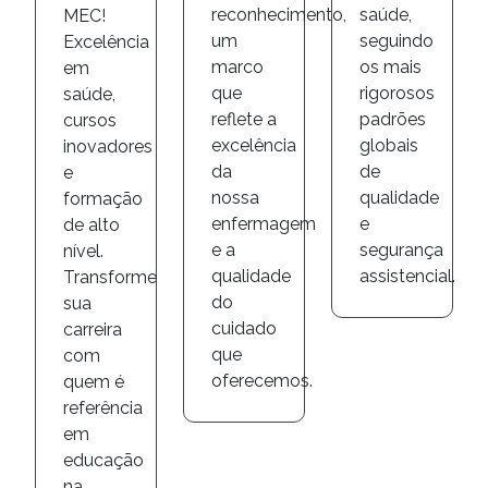
reconhecimento,
saúde,
MEC!
um
seguindo
Excelência
marco
os mais
em
que
rigorosos
saúde,
reflete a
padrões
cursos
excelência
globais
inovadores
da
de
e
nossa
qualidade
formação
enfermagem
e
de alto
e a
segurança
nível.
qualidade
assistencial.
Transforme
do
sua
cuidado
carreira
que
com
oferecemos.
quem é
referência
em
educação
na