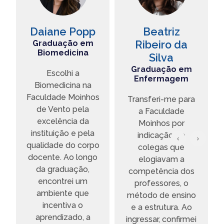
Daiane Popp
Beatriz
Graduação em
Ribeiro da
Biomedicina
Silva
Graduação em
Escolhi a
Enfermagem
s
Biomedicina na
Faculdade Moinhos
Transferi-me para
de Vento pela
a Faculdade
a
excelência da
Moinhos por
instituição e pela
indicação de
‹
›
qualidade do corpo
colegas que
docente. Ao longo
elogiavam a
da graduação,
competência dos
a
encontrei um
professores, o
ambiente que
método de ensino
incentiva o
e a estrutura. Ao
aprendizado, a
ingressar, confirmei