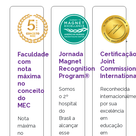
Jornada
Certificaçã
Faculdade
Magnet
Joint
com
Recognition
Commission
nota
Program®
Internationa
máxima
no
Somos
Reconhecida
conceito
o 2º
internacionalm
do
hospital
por sua
MEC
do
excelência
Brasil a
em
Nota
alcançar
educação
máxima
esse
em
no