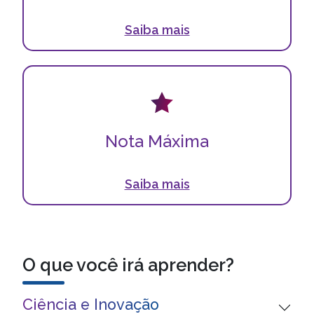
medicina baseada em evidências no cuidado
intensivo adulto.
Saiba mais
Nota Máxima
A Faculdade Moinhos de Vento é nota máxima no
Nota Máxima
conceito do MEC!
Saiba mais
O que você irá aprender?
Ciência e Inovação