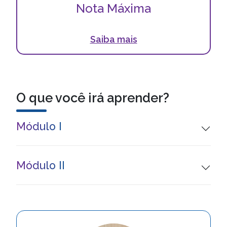
Nota Máxima
conceito do MEC!
Saiba mais
O que você irá aprender?
Módulo I
Módulo II