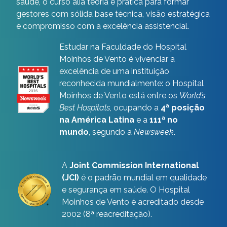
saúde, o curso alia teoria e prática para formar
gestores com sólida base técnica, visão estratégica
e compromisso com a excelência assistencial.
Estudar na Faculdade do Hospital
Moinhos de Vento é vivenciar a
excelência de uma instituição
reconhecida mundialmente: o Hospital
Moinhos de Vento está entre os
World’s
Best Hospitals
, ocupando a
4ª posição
na América Latina
e a
111ª no
mundo
, segundo a
Newsweek
.
A
Joint Commission International
(JCI)
é o padrão mundial em qualidade
e segurança em saúde. O Hospital
Moinhos de Vento é acreditado desde
2002 (8ª reacreditação).