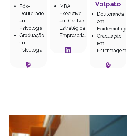
Volpato
em
MBA
Pós-
Executivo
Doutorado
Doutoranda
icas
em Gestão
em
em
 em
Estratégica
Psicologia
Epidemiologia
Empresarial
Graduação
Graduação
 |
em
em
Psicologia
Enfermagem
,