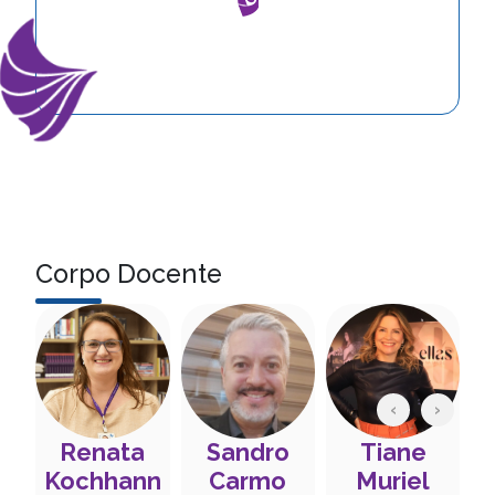
Corpo Docente
‹
›
Sandro
Tiane
V
Renata
i
Carmo
Muriel
Kochhann