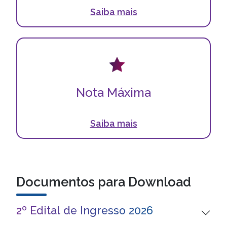
Saiba mais
Nota Máxima
A Faculdade Moinhos de Vento é nota máxima no
Nota Máxima
conceito do MEC!
Saiba mais
Documentos para Download
2º Edital de Ingresso 2026